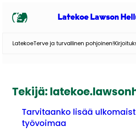
Siirry
sisältöön
Latekoe Lawson Hell
Latekoe
Terve ja turvallinen pohjoinen!
Kirjoituk
Tekijä:
latekoe.lawsonh
Tarvitaanko lisää ulkomais
työvoimaa