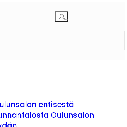
Etsi
ulunsalon entisestä
unnantalosta Oulunsalon
ydän