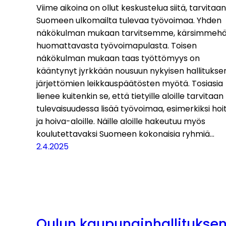
Viime aikoina on ollut keskustelua siitä, tarvitaa
Suomeen ulkomailta tulevaa työvoimaa. Yhden
näkökulman mukaan tarvitsemme, kärsimmeh
huomattavasta työvoimapulasta. Toisen
näkökulman mukaan taas työttömyys on
kääntynyt jyrkkään nousuun nykyisen hallitukse
järjettömien leikkauspäätösten myötä. Tosiasia
lienee kuitenkin se, että tietyille aloille tarvitaan
tulevaisuudessa lisää työvoimaa, esimerkiksi hoi
ja hoiva-aloille. Näille aloille hakeutuu myös
koulutettavaksi Suomeen kokonaisia ryhmiä…
2.4.2025
Oulun kaupunginhallitukse