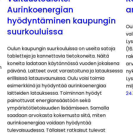
Aurinkoenergian
a
hyödyntäminen kaupungin
Oul
suurkouluissa
val
Lys
Oulun kaupungin suurkouluissa on useita satoja
(16
tabletteja ja kannettavia tietokoneita. Näitä
rak
koneita ladataan käytännössä vuoden jokaisena
arv
n
päivänä. Laitteet ovat varastoituna ja latauksessa
nyk
erillisissä latausvaunuissa. Oulu voisi toimia
Ly
esimerkkinä ja hyödyntää aurinkoenergiaa
mil
laitteiden latauksessa. Toiminnan hyödyt
24.
painottuvat energiansäästöön sekä
ympäristötietoisuuden lisäämiseen. Samalla
saadaan arvokasta kokemusta siitä, miten
aurinkoenergiaa voidaan hyödyntää
tulevaisuudessa. Tällaiset ratkaisut tulevat