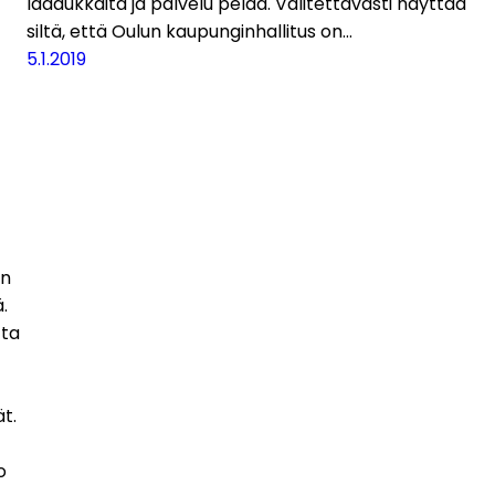
laadukkaita ja palvelu pelaa. Valitettavasti näyttää
siltä, että Oulun kaupunginhallitus on…
5.1.2019
en
.
tta
t.
o