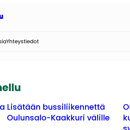
u
sia
Yhteystiedot
ellu
ta
Lisätään bussiliikennettä
O
Oulunsalo-Kaakkuri välille
k
s