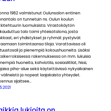
onna 1982 valmistunut Oulunsalon entinen
nnantalo on tunnetuin ns. Oulun koulun
kitehtuurin luomuksista. Virastokäytön
kauduttua talo toimi yhteisötalona, josta
kkaat, eri yhdistykset ja ryhmät pystyivät
aamaan toimintaansa tiloja. Varattavissa oli
tuustosali ja pienempiä kokoushuoneita. Lisäksi
ksikerroksisessa rakennuksessa on mm. lukuisia
nempiä huoneita, kahviotila, sosiaalitilat, hissi,
jaisa piha-alue sekä käytettävissä nykyaikainen
välineistö ja nopeat laajakaista yhteydet.
ennus sijaitsee…
5.2021
aikkia lukioita on