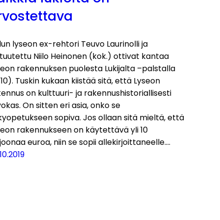
rvostettava
un lyseon ex-rehtori Teuvo Laurinolli ja
tuutettu Niilo Heinonen (kok.) ottivat kantaa
eon rakennuksen puolesta Lukijalta –palstalla
.10). Tuskin kukaan kiistää sitä, että Lyseon
ennus on kulttuuri- ja rakennushistoriallisesti
okas. On sitten eri asia, onko se
yopetukseen sopiva. Jos ollaan sitä mieltä, että
seon rakennukseen on käytettävä yli 10
joonaa euroa, niin se sopii allekirjoittaneelle.…
10.2019