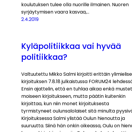
koulutuksen tulee olla nuorille ilmainen. Nuoren
syrjäytymisen vaara kasvaa,…
2.4.2019
Kyläpolitiikkaa vai hyvää
politiikkaa?
Valtuutettu Mikko Salmi kirjoitti erittäin ylimielis
kirjoituksen 7.8.18 julkaistussa FORUM24 lehdessä
Ensin ajattelin, että en tuhlaa aikaa enkä muste
moiseen kirjoitukseen, mutta päätin kuitenkin
kirjoittaa, kun niin monet kirjoituksesta
tyrmistyneet oulunsalolaiset sitä minulta pyysivä
Kirjoituksessa Salmi ylistää Oulun hienoutta ja
suuruutta. Siinä hän onkin oikeassa, Oulu on hien