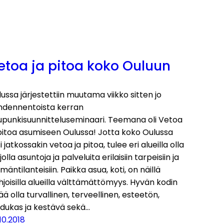
etoa ja pitoa koko Ouluun
ussa järjestettiin muutama viikko sitten jo
hdennentoista kerran
upunkisuunnitteluseminaari. Teemana oli Vetoa
 pitoa asumiseen Oulussa! Jotta koko Oulussa
si jatkossakin vetoa ja pitoa, tulee eri alueilla olla
jolla asuntoja ja palveluita erilaisiin tarpeisiin ja
mäntilanteisiin. Paikka asua, koti, on näillä
joisilla alueilla välttämättömyys. Hyvän kodin
ää olla turvallinen, terveellinen, esteetön,
adukas ja kestävä sekä…
10.2018