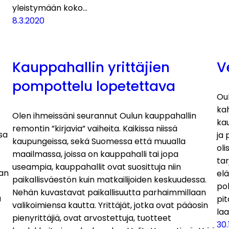
yleistymään koko…
8.3.2020
Kauppahallin yrittäjien
V
pompottelu lopetettava
Oul
ka
Olen ihmeissäni seurannut Oulun kauppahallin
ka
remontin ”kirjavia” vaiheita. Kaikissa niissä
sa
ja
kaupungeissa, sekä Suomessa että muualla
oli
maailmassa, joissa on kauppahalli tai jopa
tar
useampia, kauppahallit ovat suosittuja niin
nan
elä
paikallisväestön kuin matkailijoiden keskuudessa.
t
poh
Nehän kuvastavat paikallisuutta parhaimmillaan
ä
pit
valikoimiensa kautta. Yrittäjät, jotka ovat pääosin
la
pienyrittäjiä, ovat arvostettuja, tuotteet
30.