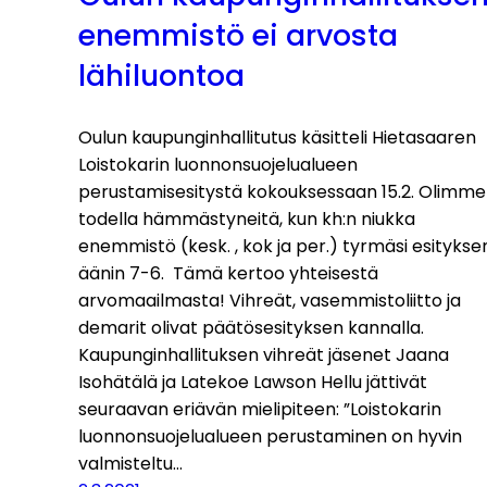
enemmistö ei arvosta
lähiluontoa
Oulun kaupunginhallitutus käsitteli Hietasaaren
Loistokarin luonnonsuojelualueen
perustamisesitystä kokouksessaan 15.2. Olimme
todella hämmästyneitä, kun kh:n niukka
enemmistö (kesk. , kok ja per.) tyrmäsi esitykse
äänin 7-6. Tämä kertoo yhteisestä
arvomaailmasta! Vihreät, vasemmistoliitto ja
demarit olivat päätösesityksen kannalla.
Kaupunginhallituksen vihreät jäsenet Jaana
Isohätälä ja Latekoe Lawson Hellu jättivät
seuraavan eriävän mielipiteen: ”Loistokarin
luonnonsuojelualueen perustaminen on hyvin
valmisteltu…