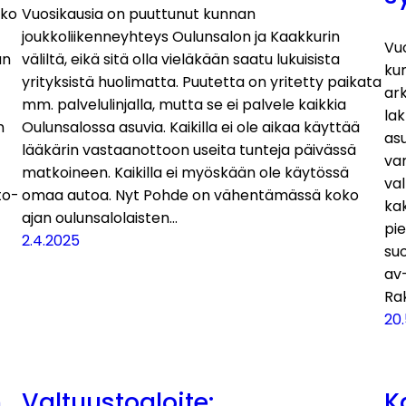
nko
Vuosikausia on puuttunut kunnan
joukkoliikenneyhteys Oulunsalon ja Kaakkurin
Vu
än
väliltä, eikä sitä olla vieläkään saatu lukuisista
ku
yrityksistä huolimatta. Puutetta on yritetty paikata
ark
mm. palvelulinjalla, mutta se ei palvele kaikkia
lak
n
Oulunsalossa asuvia. Kaikilla ei ole aikaa käyttää
asu
lääkärin vastaanottoon useita tunteja päivässä
var
matkoineen. Kaikilla ei myöskään ole käytössä
val
to-
omaa autoa. Nyt Pohde on vähentämässä koko
ka
ajan oulunsalolaisten…
pie
2.4.2025
suo
av-
Rak
20.
n
Valtuustoaloite:
K