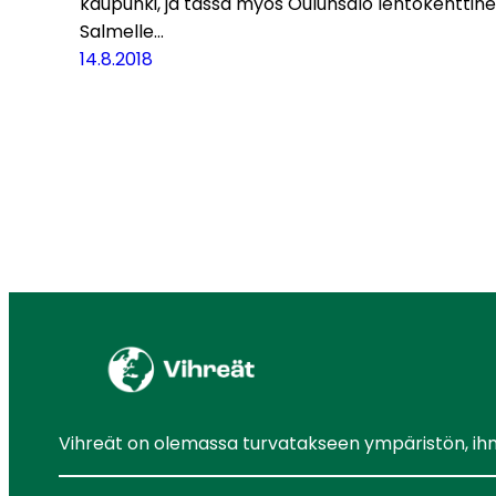
kaupunki, ja tässä myös Oulunsalo lentokenttin
Salmelle…
14.8.2018
Vihreät on olemassa turvatakseen ympäristön, ihmis