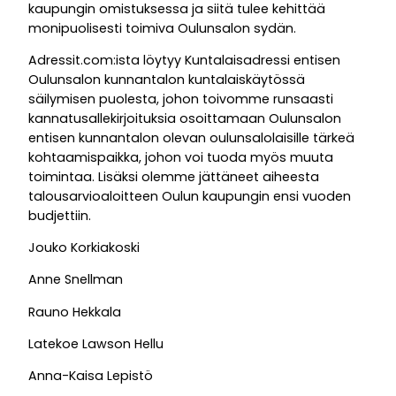
kaupungin omistuksessa ja siitä tulee kehittää
monipuolisesti toimiva Oulunsalon sydän.
Adressit.com:ista löytyy Kuntalaisadressi entisen
Oulunsalon kunnantalon kuntalaiskäytössä
säilymisen puolesta, johon toivomme runsaasti
kannatusallekirjoituksia osoittamaan Oulunsalon
entisen kunnantalon olevan oulunsalolaisille tärkeä
kohtaamispaikka, johon voi tuoda myös muuta
toimintaa. Lisäksi olemme jättäneet aiheesta
talousarvioaloitteen Oulun kaupungin ensi vuoden
budjettiin.
Jouko Korkiakoski
Anne Snellman
Rauno Hekkala
Latekoe Lawson Hellu
Anna-Kaisa Lepistö