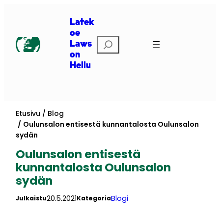
Siirry
sisältöön
Latek
oe
Etsi
Laws
on
Hellu
Etusivu
Blog
Oulunsalon entisestä kunnantalosta Oulunsalon
sydän
Oulunsalon entisestä
kunnantalosta Oulunsalon
sydän
20.5.2021
Blogi
Julkaistu
Kategoria