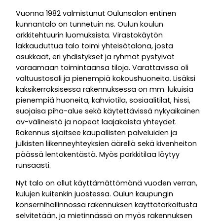
Vuonna 1982 valmistunut Oulunsalon entinen
kunnantalo on tunnetuin ns. Oulun koulun
arkkitehtuurin luomuksista. Virastokäytön
lakkauduttua talo toimi yhteisötalona, josta
asukkaat, eri yhdistykset ja ryhmät pystyivät
varaamaan toimintaansa tiloja. Varattavissa oli
valtuustosali ja pienempiä kokoushuoneita. Lisäksi
kaksikerroksisessa rakennuksessa on mm. lukuisia
pienempiä huoneita, kahviotila, sosiaalitilat, hissi,
suojaisa piha-alue sekä käytettävissä nykyaikainen
av-välineistö ja nopeat laajakaista yhteydet.
Rakennus sijaitsee kaupallisten palveluiden ja
julkisten liikenneyhteyksien äärellä sekä kivenheiton
päässä lentokentästä. Myös parkkitilaa löytyy
runsaasti.
Nyt talo on ollut käyttämättömänä vuoden verran,
kulujen kuitenkin juostessa. Oulun kaupungin
konsernihallinnossa rakennuksen käyttötarkoitusta
selvitetään, ja mietinnässä on myös rakennuksen