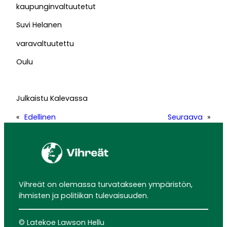
kaupunginvaltuutetut
Suvi Helanen
varavaltuutettu
Oulu
Julkaistu Kalevassa
«
Edellinen
Seuraava
»
Vihreät on olemassa turvatakseen ympäristön,
ihmisten ja politiikan tulevaisuuden.
© Latekoe Lawson Hellu