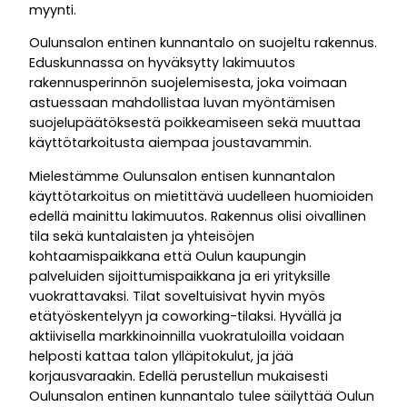
myynti.
Oulunsalon entinen kunnantalo on suojeltu rakennus.
Eduskunnassa on hyväksytty lakimuutos
rakennusperinnön suojelemisesta, joka voimaan
astuessaan mahdollistaa luvan myöntämisen
suojelupäätöksestä poikkeamiseen sekä muuttaa
käyttötarkoitusta aiempaa joustavammin.
Mielestämme Oulunsalon entisen kunnantalon
käyttötarkoitus on mietittävä uudelleen huomioiden
edellä mainittu lakimuutos. Rakennus olisi oivallinen
tila sekä kuntalaisten ja yhteisöjen
kohtaamispaikkana että Oulun kaupungin
palveluiden sijoittumispaikkana ja eri yrityksille
vuokrattavaksi. Tilat soveltuisivat hyvin myös
etätyöskentelyyn ja coworking-tilaksi. Hyvällä ja
aktiivisella markkinoinnilla vuokratuloilla voidaan
helposti kattaa talon ylläpitokulut, ja jää
korjausvaraakin. Edellä perustellun mukaisesti
Oulunsalon entinen kunnantalo tulee säilyttää Oulun