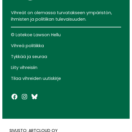
Vihreät on olemassa turvatakseen ympäristön,
ihmisten ja politiikan tulevaisuuden.
© Latekoe Lawson Hellu
Vihreä politiikka
Tykkää ja seuraa
Liity vihreisiin
Tilaa vihreiden uutiskirje
Facebook
Instagram
Bluesky
SIVUSTO: ARTCLOUD OY