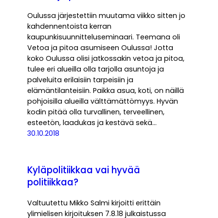
Oulussa järjestettiin muutama viikko sitten jo
kahdennentoista kerran
kaupunkisuunnitteluseminaari. Teemana oli
Vetoa ja pitoa asumiseen Oulussa! Jotta
koko Oulussa olisi jatkossakin vetoa ja pitoa,
tulee eri alueilla olla tarjolla asuntoja ja
palveluita erilaisiin tarpeisiin ja
elämäntilanteisiin. Paikka asua, koti, on näillä
pohjoisilla alueilla välttämättömyys. Hyvän
kodin pitää olla turvallinen, terveellinen,
esteetön, laadukas ja kestävä sekä…
30.10.2018
Kyläpolitiikkaa vai hyvää
politiikkaa?
Valtuutettu Mikko Salmi kirjoitti erittäin
ylimielisen kirjoituksen 7.8.18 julkaistussa