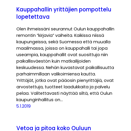
Kauppahallin yrittäjien pompottelu
lopetettava
Olen ihmeissäni seurannut Oulun kauppahallin
remontin ”kirjavia” vaiheita. Kaikissa niissä
kaupungeissa, sekä Suomessa että muualla
maailmassa, joissa on kauppahalli tai jopa
useampia, kauppahallit ovat suosittuja niin
paikallisväestön kuin matkailijoiden
keskuudessa. Nehän kuvastavat paikallisuutta
parhaimmillaan valikoimiensa kautta.
Yrittäjät, jotka ovat pääosin pienyrittäjiä, ovat
arvostettuja, tuotteet laadukkaita ja palvelu
pelaa. Valitettavasti näyttää siltä, että Oulun
kaupunginhallitus on…
5.1.2019
Vetoa ja pitoa koko Ouluun