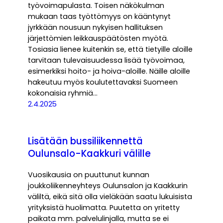
työvoimapulasta. Toisen näkökulman
mukaan taas työttömyys on kääntynyt
jyrkkään nousuun nykyisen hallituksen
järjettömien leikkauspäätösten myötä.
Tosiasia lienee kuitenkin se, että tietyille aloille
tarvitaan tulevaisuudessa lisää työvoimaa,
esimerkiksi hoito- ja hoiva-aloille. Näille aloille
hakeutuu myös koulutettavaksi Suomeen
kokonaisia ryhmiä…
2.4.2025
Lisätään bussiliikennettä
Oulunsalo-Kaakkuri välille
Vuosikausia on puuttunut kunnan
joukkoliikenneyhteys Oulunsalon ja Kaakkurin
väliltä, eikä sitä olla vieläkään saatu lukuisista
yrityksistä huolimatta. Puutetta on yritetty
paikata mm. palvelulinjalla, mutta se ei