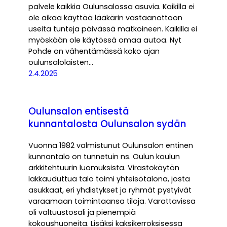
palvele kaikkia Oulunsalossa asuvia. Kaikilla ei
ole aikaa käyttää lääkärin vastaanottoon
useita tunteja päivässä matkoineen. Kaikilla ei
myöskään ole käytössä omaa autoa. Nyt
Pohde on vähentämässä koko ajan
oulunsalolaisten…
2.4.2025
Oulunsalon entisestä
kunnantalosta Oulunsalon sydän
Vuonna 1982 valmistunut Oulunsalon entinen
kunnantalo on tunnetuin ns. Oulun koulun
arkkitehtuurin luomuksista. Virastokäytön
lakkauduttua talo toimi yhteisötalona, josta
asukkaat, eri yhdistykset ja ryhmät pystyivät
varaamaan toimintaansa tiloja. Varattavissa
oli valtuustosali ja pienempiä
kokoushuoneita. Lisäksi kaksikerroksisessa