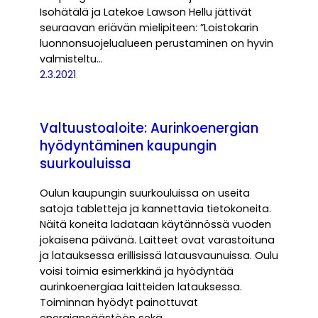
Isohätälä ja Latekoe Lawson Hellu jättivät
seuraavan eriävän mielipiteen: ”Loistokarin
luonnonsuojelualueen perustaminen on hyvin
valmisteltu…
2.3.2021
Valtuustoaloite: Aurinkoenergian
hyödyntäminen kaupungin
suurkouluissa
Oulun kaupungin suurkouluissa on useita
satoja tabletteja ja kannettavia tietokoneita.
Näitä koneita ladataan käytännössä vuoden
jokaisena päivänä. Laitteet ovat varastoituna
ja latauksessa erillisissä latausvaunuissa. Oulu
voisi toimia esimerkkinä ja hyödyntää
aurinkoenergiaa laitteiden latauksessa.
Toiminnan hyödyt painottuvat