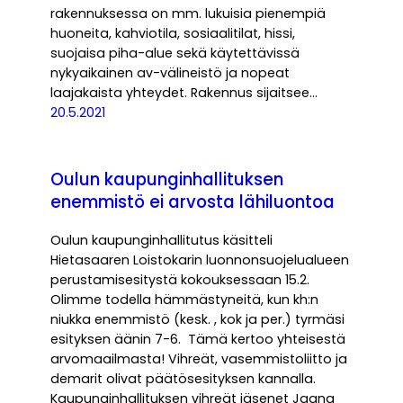
rakennuksessa on mm. lukuisia pienempiä
huoneita, kahviotila, sosiaalitilat, hissi,
suojaisa piha-alue sekä käytettävissä
nykyaikainen av-välineistö ja nopeat
laajakaista yhteydet. Rakennus sijaitsee…
20.5.2021
Oulun kaupunginhallituksen
enemmistö ei arvosta lähiluontoa
Oulun kaupunginhallitutus käsitteli
Hietasaaren Loistokarin luonnonsuojelualueen
perustamisesitystä kokouksessaan 15.2.
Olimme todella hämmästyneitä, kun kh:n
niukka enemmistö (kesk. , kok ja per.) tyrmäsi
esityksen äänin 7-6. Tämä kertoo yhteisestä
arvomaailmasta! Vihreät, vasemmistoliitto ja
demarit olivat päätösesityksen kannalla.
Kaupunginhallituksen vihreät jäsenet Jaana