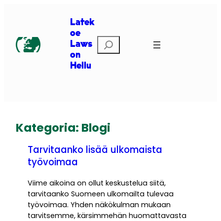
Siirry
sisältöön
Latek
oe
Etsi
Laws
on
Hellu
Kategoria:
Blogi
Tarvitaanko lisää ulkomaista
työvoimaa
Viime aikoina on ollut keskustelua siitä,
tarvitaanko Suomeen ulkomailta tulevaa
työvoimaa. Yhden näkökulman mukaan
tarvitsemme, kärsimmehän huomattavasta