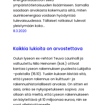
energiansäästöön sekä
ympäristötietoisuuden lisäämiseen. Samalla
saadaan arvokasta kokemusta siitä, miten
aurinkoenergiaa voidaan hyödyntää
tulevaisuudessa. Tällaiset ratkaisut tulevat
yleistymään koko…
8.3.2020
Kaikkia lukioita on arvostettava
Oulun lyseon ex-rehtori Teuvo Laurinolli ja
valtuutettu Niilo Heinonen (kok.) ottivat
kantaa Lyseon rakennuksen puolesta Lukijalta
–palstalla (16.10). Tuskin kukaan kiistää sitä,
että Lyseon rakennus on kulttuuri- ja
rakennushistoriallisesti arvokas. On sitten eri
asia, onko se nykyopetukseen sopiva. Jos
ollaan sitä mieltä, että Lyseon rakennukseen
on käytettävä yli 10 miljoonaa euroa, niin se
sopii allekirjoittaneelle.…