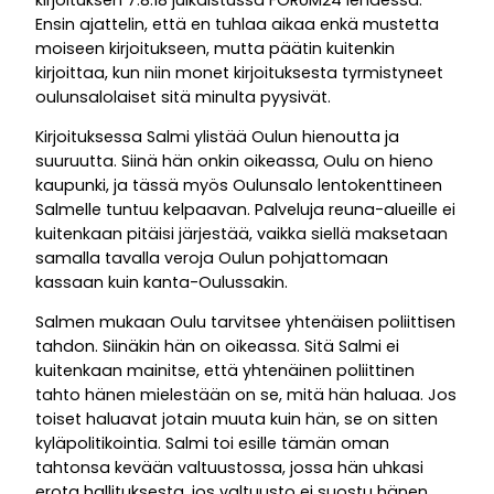
Ensin ajattelin, että en tuhlaa aikaa enkä mustetta
moiseen kirjoitukseen, mutta päätin kuitenkin
kirjoittaa, kun niin monet kirjoituksesta tyrmistyneet
oulunsalolaiset sitä minulta pyysivät.
Kirjoituksessa Salmi ylistää Oulun hienoutta ja
suuruutta. Siinä hän onkin oikeassa, Oulu on hieno
kaupunki, ja tässä myös Oulunsalo lentokenttineen
Salmelle tuntuu kelpaavan. Palveluja reuna-alueille ei
kuitenkaan pitäisi järjestää, vaikka siellä maksetaan
samalla tavalla veroja Oulun pohjattomaan
kassaan kuin kanta-Oulussakin.
Salmen mukaan Oulu tarvitsee yhtenäisen poliittisen
tahdon. Siinäkin hän on oikeassa. Sitä Salmi ei
kuitenkaan mainitse, että yhtenäinen poliittinen
tahto hänen mielestään on se, mitä hän haluaa. Jos
toiset haluavat jotain muuta kuin hän, se on sitten
kyläpolitikointia. Salmi toi esille tämän oman
tahtonsa kevään valtuustossa, jossa hän uhkasi
erota hallituksesta, jos valtuusto ei suostu hänen