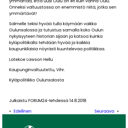
ymmärtää, että uusi Oulu on eri kuin vanha Oulu.
Onneksi valtuustossa on enemmistö niitä, jotka sen
ymmärtävät!
Salmelle tekisi hyvää tulla käymään vaikka
Oulunsalossa ja tutustua samalla koko Oulun
nykyisyyteen historian sijaan ja katsoa kuinka
kyläpolitiikalla tehdään hyvää ja kaikkia
kaupunkilaisia nöyrästi kuuntelevaa politiikkaa.
Latekoe Lawson Hellu
Kaupunginvaltuutettu, Vihr.
Kyläpolitiikko Oulunsalosta
Julkaistu FORUM24-lehdessä 14.8.2018
«
Edellinen
Seuraava
»