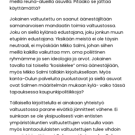
meillä reuna-alueilla asuvilla. Pitääkö se jättää
käyttämättä?
Jokainen valtuutettu on saanut äänestäjiltään
samanarvoisen mandaatin toimia valtuustossa.
Joku on siellä kylänsä edustajana, joku jonkun muun
etupiirin edustajana. Yksikään meistä ei ole täysin
neutraali, ei myöskään Mikko Salmi, johan siihen
meillä kaikilla vaikuttaa mm. oma poliittinen
ryhmämme ja sen ideologia ja arvot. Jokainen
tavalla tai toisella ”kosiskelee” omia äänestäjiään,
myös Mikko Salmi tälläkin kirjoituksellaan. Myös
kanta-Oulun palveluita puolustavat ja siellä asuvat
ovat Salmen määritelmän mukaan kylä- vaiko tässä
tapauksessa kaupunkipolitiikkoja?
Tällaisella kirjoittelulla ei ainakaan yhteistyö
valtuustossa parane eivätkä jännitteet vähene. Ei
suinkaan se ole yksipuolisesti vain entisten
ympäristökuntien valtuutettujen vastuulla vaan
myös kantaoululaisten valtuutettujen tulee vihdoin