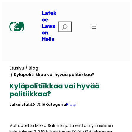
Siirry
sisältöön
Latek
oe
Etsi
Laws
on
Hellu
Etusivu
Blog
Kyläpolitiikkaa vai hyvää politiikkaa?
Kyläpolitiikkaa vai hyvää
politiikkaa?
14.8.2018
Blogi
Julkaistu
Kategoria
Valtuutettu Mikko Salmi kirjoitti erittäin ylimielisen
kirjoituksen 7.8.18 julkaistussa FORUM24 lehdessä.