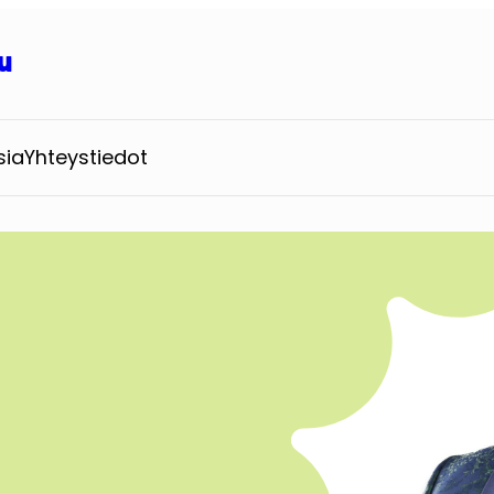
u
sia
Yhteystiedot