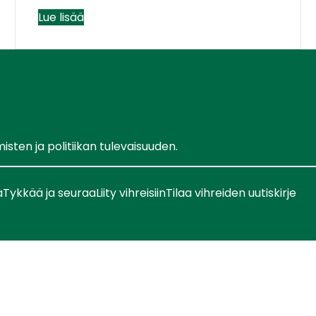
Lue lisää
ten ja politiikan tulevaisuuden.
a
Tykkää ja seuraa
Liity vihreisiin
Tilaa vihreiden uutiskirje