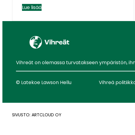
Lue lisää
Vihreät on olemassa turvatakseen ympäristön, ihmis
© Latekoe Lawson Hellu
Vihreä politiikk
SIVUSTO: ARTCLOUD OY