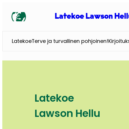
Siirry
sisältöön
Latekoe Lawson Hell
Latekoe
Terve ja turvallinen pohjoinen!
Kirjoituk
Latekoe
Lawson Hellu