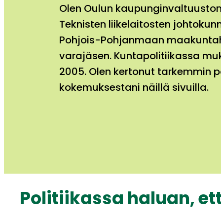
Olen Oulun kaupunginvaltuuston
Teknisten liikelaitosten johtoku
Pohjois-Pohjanmaan maakuntah
varajäsen. Kuntapolitiikassa m
2005. Olen kertonut tarkemmin po
kokemuksestani näillä sivuilla.
Politiikassa haluan, et