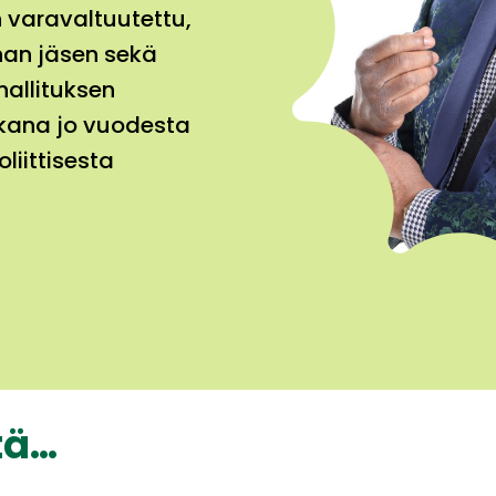
 varavaltuutettu,
nnan jäsen sekä
allituksen
ukana jo vuodesta
liittisesta
tä…