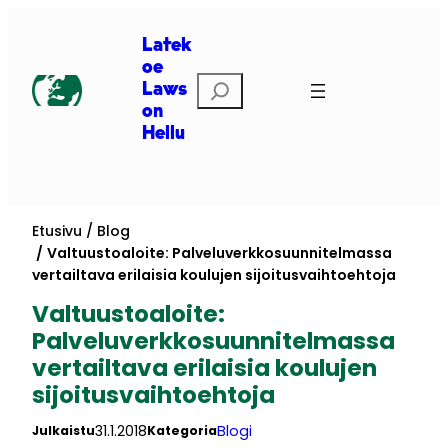
Siirry
sisältöön
Latek
oe
Etsi
Laws
on
Hellu
Etusivu
Blog
Valtuustoaloite: Palveluverkkosuunnitelmassa
vertailtava erilaisia koulujen sijoitusvaihtoehtoja
Valtuustoaloite:
Palveluverkkosuunnitelmassa
vertailtava erilaisia koulujen
sijoitusvaihtoehtoja
31.1.2018
Blogi
Julkaistu
Kategoria