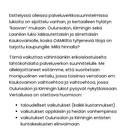
Esittelyssä olleissa palveluverkkosuunnitelmissa
lukioita on sijoittelu vanhan, jo kertaalleen hylätyn
”kaavan” mukaan. Oulunsalon, Kiimingin sekä
Laanilan lukio lakkautettaisiin ja siirrettäisiin
Kaukovainiolle, koska OAMKilta tyhjeneviä tiloja on
tarjottu kaupungille. Millä hinnalla?
Tämä vaikuttaa vähintäänkin erikoislaatuiselta
lähtökohdalta palveluverkon suunnittelulle. Me
allekirjoittaneet esitämme, että suoritetaan
monipuolinen vertailu, jossa toisiinsa verrataan em.
Kaukovainion vaihtoehtoa ja vaihtoehtoa, jossa
Oulunsalon ja Kiimingin lukiot pysyvät nykytiloissaan.
Vertailussa on otettava huomioon:
taloudelliset vaikutukset (kaikki kustannukset)
vaikutukset oppilaisiin ja heidän vanhempiinsa
vaikutukset Oulunsalon ja Kiimingin entisten
kuntakeskusten elinvoimaan