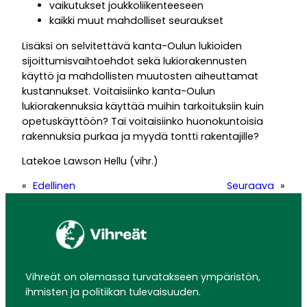
vaikutukset joukkoliikenteeseen
kaikki muut mahdolliset seuraukset
Lisäksi on selvitettävä kanta-Oulun lukioiden
sijoittumisvaihtoehdot sekä lukiorakennusten
käyttö ja mahdollisten muutosten aiheuttamat
kustannukset. Voitaisiinko kanta-Oulun
lukiorakennuksia käyttää muihin tarkoituksiin kuin
opetuskäyttöön? Tai voitaisiinko huonokuntoisia
rakennuksia purkaa ja myydä tontti rakentajille?
Latekoe Lawson Hellu (vihr.)
«
Edellinen
Seuraava
»
Vihreät on olemassa turvatakseen ympäristön,
ihmisten ja politiikan tulevaisuuden.