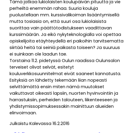
Tämä jatkaa lukiolaisten koulupäivän pituutta ja vie
perheiltä enemmän rahaa. Suuria kouluja
puolustellaan mm. kurssivalikoiman lisääntymisellä
mutta tosiasia on, että suuri osa lukiolaisista
suorittaa vain päättötodistukseen vaadittavan
kurssimäärän. Ja eikö nykyteknologialla voi opettaa
opiskelijoita etäyhteydellä eri paikoihin tarvitsematta
siirtää heitä tai seiniä paikasta toiseen? Ja suuruus
ei suinkaan ole laadun tae.
Torstaina 11.2. pidetyssä Oulun raadissa Oulunsalon
terveiset olivat selvät, esitetyt
kouluverkkosuunnitelmat eivät saaneet kannatusta.
Esityksiä on lähdetty tekemään liian nopeasti
selvittämättä ensin miten nämä muutokset
vaikuttavat oikeasti lapsiin, nuorten hyvinvointiin ja
harrastuksiin, perheiden talouteen, liikenteeseen ja
yhdistymissopimuksessakin mainittuun alueiden
elinvoimaan.
Julkaistu Kalevassa 16.2.2016