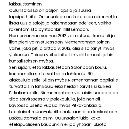
lakkauttaminen.
Oulunsalossa on paljon lapsia ja suuria
lapsiperheitä. Oulunsaloon on koko ajan rakennettu
lisää uusia taloja ja rakennetaan edelleen, vaikka
rakentamista pyritäänkin hillitsemään.
Niemenrannan vuonna 2012 valmistunut koulu oli jo
liian pieni valmistuessaan. Niemenrannan toinen
vaihe, joka piti aloittaa v. 2013, olisi sisältänyt myös
yläkoulun. Toinen vaihe laitettiin välittömästi jäihin
kuntaliitoksen myötä.
Sen sijaan, että lakkautetaan Salonpään koulu,
korjaamalla se turvattaisiin lähikoulu 160
alakoululaiselle. Silloin myös Niemenrannan oppilaille
turvattaisiin lähikoulu eikä heidän tarvitsisi kulkea
Pitkäkankaalle. Niemenrantaan voitaisiin saada lisää
tilaa tarvittaessa viipalekoululla, jollainen oli
käytössä useita vuosia myös Pitkäkankaalla.
Lukiolaiset reuna-alueilta halutaan ajaa keskustaan.
Lakkauttamalla esim. Oulunsalon lukio, koko
eteläpuoliseen kaupunkiin ei jää yhtään lukiota.