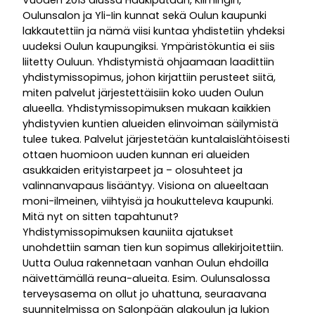
Oulunsalon ja Yli-Iin kunnat sekä Oulun kaupunki
lakkautettiin ja nämä viisi kuntaa yhdistetiin yhdeksi
uudeksi Oulun kaupungiksi. Ympäristökuntia ei siis
liitetty Ouluun. Yhdistymistä ohjaamaan laadittiin
yhdistymissopimus, johon kirjattiin perusteet siitä,
miten palvelut järjestettäisiin koko uuden Oulun
alueella. Yhdistymissopimuksen mukaan kaikkien
yhdistyvien kuntien alueiden elinvoiman säilymistä
tulee tukea. Palvelut järjestetään kuntalaislähtöisesti
ottaen huomioon uuden kunnan eri alueiden
asukkaiden erityistarpeet ja – olosuhteet ja
valinnanvapaus lisääntyy. Visiona on alueeltaan
moni-ilmeinen, viihtyisä ja houkutteleva kaupunki.
Mitä nyt on sitten tapahtunut?
Yhdistymissopimuksen kauniita ajatukset
unohdettiin saman tien kun sopimus allekirjoitettiin.
Uutta Oulua rakennetaan vanhan Oulun ehdoilla
näivettämällä reuna-alueita. Esim. Oulunsalossa
terveysasema on ollut jo uhattuna, seuraavana
suunnitelmissa on Salonpään alakoulun ja lukion