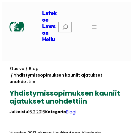
Siirry
sisältöön
Latek
oe
Etsi
Laws
on
Hellu
Etusivu
Blog
Yhdistymissopimuksen kauniit ajatukset
unohdettiin
Yhdistymissopimuksen kauniit
ajatukset unohdettiin
16.2.2016
Blogi
Julkaistu
Kategoria
Vuoden 2013 alussa Haukiputaan, Kiimingin,