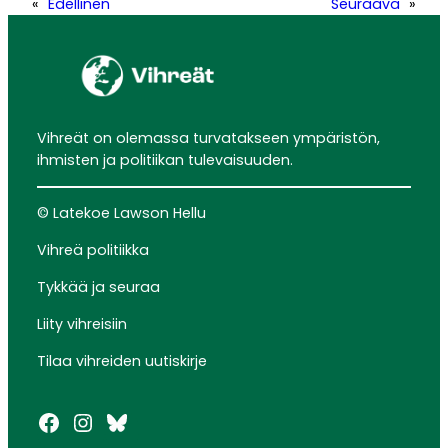
«
Edellinen
Seuraava
»
Vihreät on olemassa turvatakseen ympäristön,
ihmisten ja politiikan tulevaisuuden.
© Latekoe Lawson Hellu
Vihreä politiikka
Tykkää ja seuraa
Liity vihreisiin
Tilaa vihreiden uutiskirje
Facebook
Instagram
Bluesky