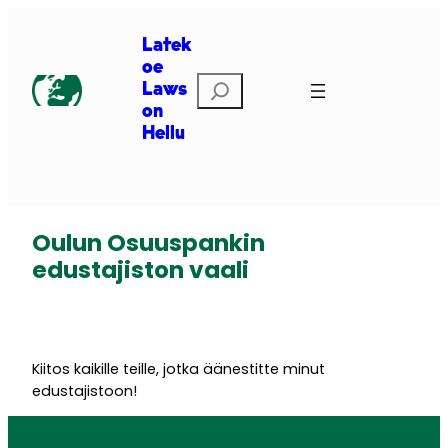
Siirry
sisältöön
Latek
oe
Etsi
Laws
on
Hellu
Oulun Osuuspankin
edustajiston vaali
Kiitos kaikille teille, jotka äänestitte minut
edustajistoon!