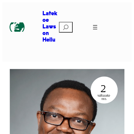
Siirry
sisältöön
Latek
oe
Etsi
Laws
on
Hellu