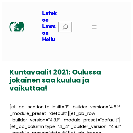
Siirry
sisältöön
Latek
oe
Etsi
Laws
on
Hellu
Kuntavaalit 2021: Oulussa
jokainen saa kuulua ja
vaikuttaa!
[et_pb_section fb_built=”1″ _builder_version=”4.8.1″
_module_preset=”default”][et_pb_row
_builder_version=”4.8.1″ _module_preset=”default”]
[et_pb_column type=”4_4″ _builder_version=”4.8.1″
_module_preset=”default”][et_pb_image