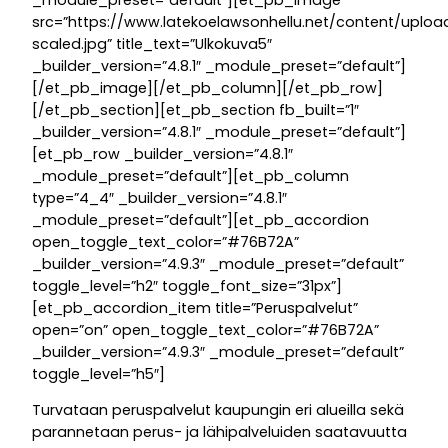
src=”https://www.latekoelawsonhellu.net/content/uploa
scaled.jpg” title_text=”Ulkokuva5″
_builder_version=”4.8.1″ _module_preset=”default”]
[/et_pb_image][/et_pb_column][/et_pb_row]
[/et_pb_section][et_pb_section fb_built=”1″
_builder_version=”4.8.1″ _module_preset=”default”]
[et_pb_row _builder_version=”4.8.1″
_module_preset=”default”][et_pb_column
type=”4_4″ _builder_version=”4.8.1″
_module_preset=”default”][et_pb_accordion
open_toggle_text_color=”#76B72A”
_builder_version=”4.9.3″ _module_preset=”default”
toggle_level=”h2″ toggle_font_size=”31px”]
[et_pb_accordion_item title=”Peruspalvelut”
open=”on” open_toggle_text_color=”#76B72A”
_builder_version=”4.9.3″ _module_preset=”default”
toggle_level=”h5″]
Turvataan peruspalvelut kaupungin eri alueilla sekä
parannetaan perus- ja lähipalveluiden saatavuutta