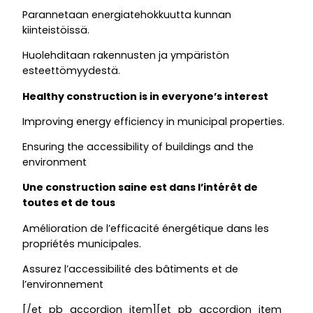
Parannetaan energiatehokkuutta kunnan
kiinteistöissä.
Huolehditaan rakennusten ja ympäristön
esteettömyydestä.
Healthy construction is in everyone’s interest
Improving energy efficiency in municipal properties.
Ensuring the accessibility of buildings and the
environment
Une construction saine est dans l’intérêt de
toutes et de tous
Amélioration de l’efficacité énergétique dans les
propriétés municipales.
Assurez l’accessibilité des bâtiments et de
l’environnement
[/et_pb_accordion_item][et_pb_accordion_item