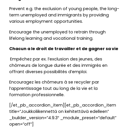
Prevent e.g. the exclusion of young people, the long-
term unemployed and immigrants by providing
various employment opportunities.
Encourage the unemployed to retrain through
lifelong learning and vocational training.
Chacun a le droit de travailler et de gagner sa vie
Empêchez par ex. l’exclusion des jeunes, des
chômeurs de longue durée et des immigrés en
offrant diverses possibilités d’emploi.
Encouragez les chômeurs à se recycler par
l’apprentissage tout au long de la vie et la
formation professionnelle.
[/et_pb_accordion_item][et_pb_accordion_item
title=”Joukkoliikennettä on kehitettävä edelleen”
_builder_version=”4.9.3″ _module_preset=”default”
open=”off”]