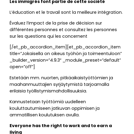
Les immigrés font partie de cette société
L’éducation et le travail sont la meilleure intégration.
Évaluez l’impact de la prise de décision sur
différentes personnes et consultez les personnes
sur les questions qui les concernent
[/et_pb_accordion_item][et_pb_accordion_item
title=”Jokaisella on oikeus työhön ja toimeentuloon”
_builder_version=”4.9.3″ _module_preset=”default”
open=”off”]
Estetään mm. nuorten, pitkäaikaistyöttömien ja
maahanmuuttajien syrjäytymistä tarjoamalla
erilaisia työllistymismahdollisuuksia.
Kannustetaan työttömiä uudelleen
kouluttautumiseen jatkuvan oppimisen ja
ammatillisen koulutuksen avulla.
Everyone has the right to work and to earn a
living