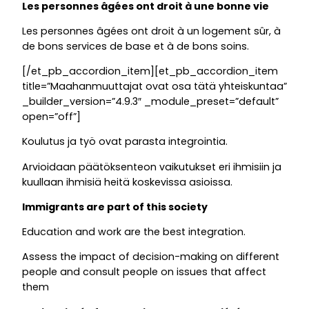
Les personnes âgées ont droit à une bonne vie
Les personnes âgées ont droit à un logement sûr, à
de bons services de base et à de bons soins.
[/et_pb_accordion_item][et_pb_accordion_item
title=”Maahanmuuttajat ovat osa tätä yhteiskuntaa”
_builder_version=”4.9.3″ _module_preset=”default”
open=”off”]
Koulutus ja työ ovat parasta integrointia.
Arvioidaan päätöksenteon vaikutukset eri ihmisiin ja
kuullaan ihmisiä heitä koskevissa asioissa.
Immigrants are part of this society
Education and work are the best integration.
Assess the impact of decision-making on different
people and consult people on issues that affect
them