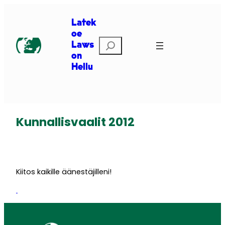
Siirry
sisältöön
Latek
oe
Etsi
Laws
on
Hellu
Kunnallisvaalit 2012
Kiitos kaikille äänestäjilleni!