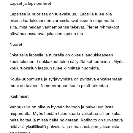
Lapset ja lapsiperheet
Lapsissa ja nuorissa on tulevaisuus. Lapsilla tulee olla
oikeus laadukkaaseen varhaiskasvatukseen riippumatta
siitä, mitä heidän vanhempansa tekevät. Pienet ryhmäkoot
päivähoidossa ovat jokaisen lapsen etu.
Nuoret
Jokaisella lapsella ja nuorella on oikeus laadukkaaseen
koulutukseen. Luokkakoot tulee säilyttää kohtuullisina. Myös
kouluruokailun laatuun tulee kiinnittää huomiota.
Koulu-uupumusta ja syrjäytymistä on pyrittävä ehkäisemään
moni eri tavoin. Niemenrannan koulu pitää rakentaa.
Ikäihmiset
Vanhuksilla on oikeus hyvään hoitoon ja palveluun iästä
riippumatta. Myös heidän tulee saada vaikuttaa siihen kuka
heitä hoitaa ja missä heitä hoidetaan. Kotihoito on turvattava
riittävillä yksilöllisillä palveluilla ja omaishoitajien jaksamista
on tuettava.