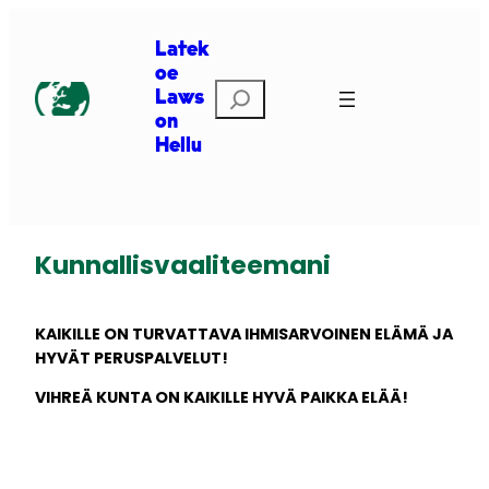
Siirry
sisältöön
Latek
oe
Etsi
Laws
on
Hellu
Kunnallisvaaliteemani
KAIKILLE ON TURVATTAVA IHMISARVOINEN ELÄMÄ JA
HYVÄT PERUSPALVELUT!
VIHREÄ KUNTA ON KAIKILLE HYVÄ PAIKKA ELÄÄ!