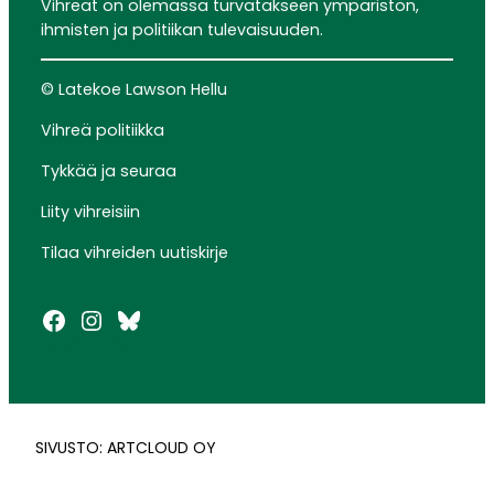
Vihreät on olemassa turvatakseen ympäristön,
ihmisten ja politiikan tulevaisuuden.
© Latekoe Lawson Hellu
Vihreä politiikka
Tykkää ja seuraa
Liity vihreisiin
Tilaa vihreiden uutiskirje
Facebook
Instagram
Bluesky
SIVUSTO: ARTCLOUD OY