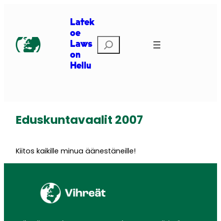
Siirry
sisältöön
Latek
oe
Etsi
Laws
on
Hellu
Eduskuntavaalit 2007
Kiitos kaikille minua äänestäneille!